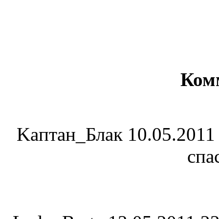
Ком
Kaптaн_Блaк
10.05.2011
спа