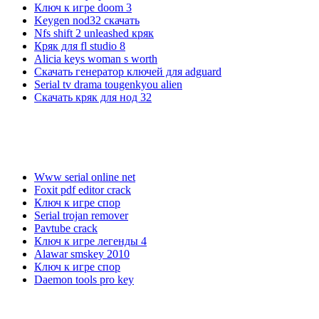
Ключ к игре doom 3
Keygen nod32 скачать
Nfs shift 2 unleashed кряк
Кряк для fl studio 8
Alicia keys woman s worth
Скачать генератор ключей для adguard
Serial tv drama tougenkyou alien
Скачать кряк для нод 32
Www serial online net
Foxit pdf editor crack
Ключ к игре спор
Serial trojan remover
Pavtube crack
Ключ к игре легенды 4
Alawar smskey 2010
Ключ к игре спор
Daemon tools pro key