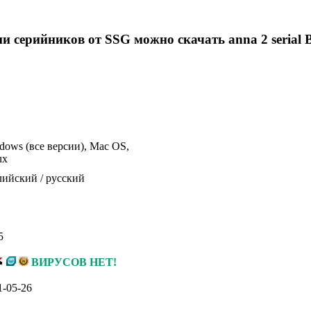
ии серийников от SSG можно скачать anna 2 serial
dows (все версии), Mac OS,
ux
лийский / русский
5
ВИРУСОВ НЕТ!
1-05-26