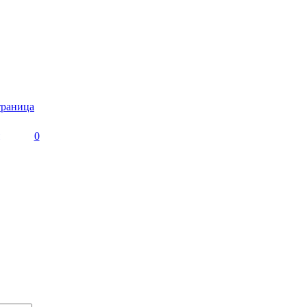
траница
0