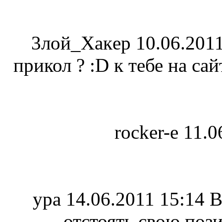
3лoй_Xaкep
10.06.201
прикол ? :D к тебе на са
rocker-e
11.0
ypa
14.06.2011 15:14
В
отстоять свою поз