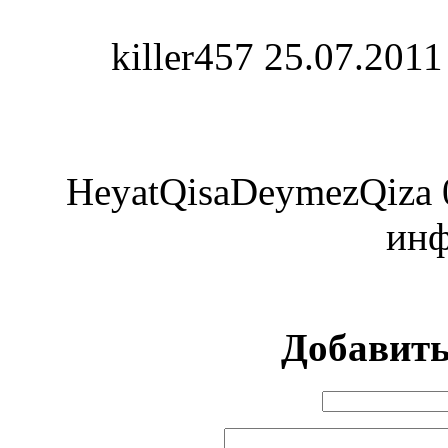
killer457
25.07.2011
HeyatQisaDeymezQiza
ин
Добавит