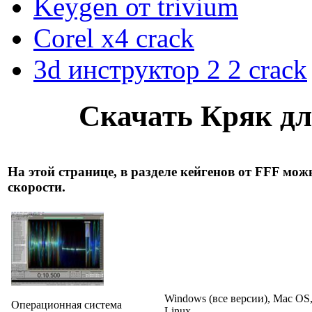
Keygen от trivium
Corel x4 crack
3d инструктор 2 2 crack
Скачать Кряк дл
На этой странице, в разделе кейгенов от FFF мож
скорости.
Windows (все версии), Mac OS
Операционная система
Linux